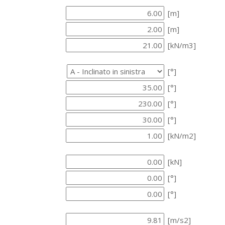
[m]
[m]
[kN/m3]
[°]
[°]
[°]
[°]
[kN/m2]
[kN]
[°]
[°]
[m/s2]