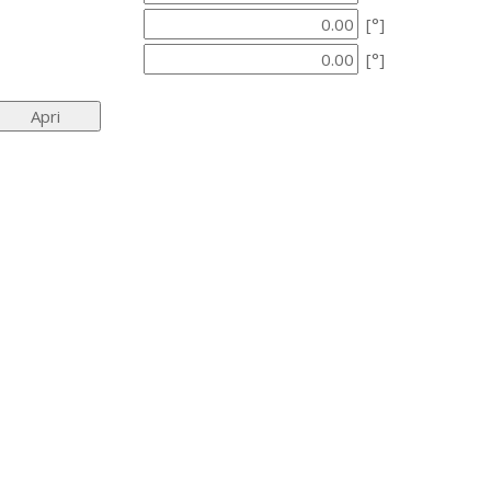
[°]
[°]